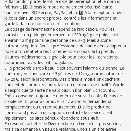
le flacon doit porter le lot, la date de péremption et le nom du
fabricant. 4️⃣ Choisis le mode de paiement sécurisé (carte
bancaire avec 3D Secure, PayPal, etc.). 5️⃣ À la réception, ouvre
le colis dans un endroit propre, contrôle les informations et
garde la facture pour toute réclamation.
Le dosage de l'ivermectine dépend de l'indication. Pour les
parasites, on parle généralement de 200 µg/kg de poids, soit
environ 12 mg pour une personne de 60 kg. Mais aucune
auto‑prescription ! Seul le professionnel de santé peut adapter la
dose à ton état et à tes traitements en cours. Si tu prends
d’autres médicaments, signale-le pour éviter les interactions,
notamment avec les anticoagulants.
Si le prix semble trop beau, c'est souvent l'alarme qui sonne. Le
coût moyen d'une cure de 3 gélules de 12 mg tourne autour de
15‑20 €, selon le laboratoire. Des offres à moitié prix cachent
souvent des produits contrefaits ou de mauvaise qualité. Garde
à l'esprit que ta santé ne vaut pas un bon plan « discount ».
Enfin, conserve toujours le numéro de suivi du colis. En cas de
problème, tu pourras prouver la livraison et demander un
remplacement ou un remboursement. Et si le produit ne
correspond pas à la description, contacte le service client
rapidement ; les sites sérieux répondent sous 48 h.
En résumé, acheter de l'ivermectine en ligne n'est pas sorcier,
mais ça demande un peu de vigilance. Choisis un site agrée,