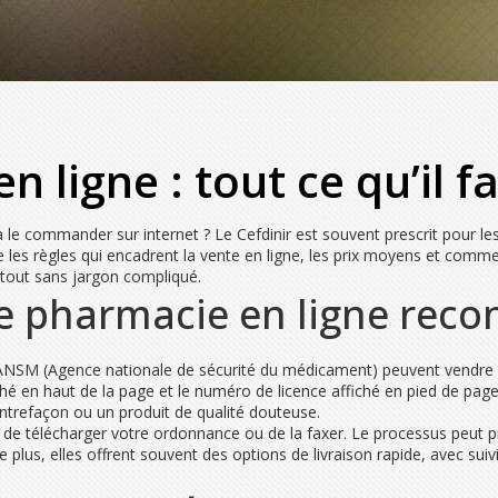
n ligne : tout ce qu’il 
le commander sur internet ? Le Cefdinir est souvent prescrit pour les i
re les règles qui encadrent la vente en ligne, les prix moyens et comme
e tout sans jargon compliqué.
e pharmacie en ligne reco
e l’ANSM (Agence nationale de sécurité du médicament) peuvent vendre
iché en haut de la page et le numéro de licence affiché en pied de pag
ontrefaçon ou un produit de qualité douteuse.
de télécharger votre ordonnance ou de la faxer. Le processus peut p
plus, elles offrent souvent des options de livraison rapide, avec suivi