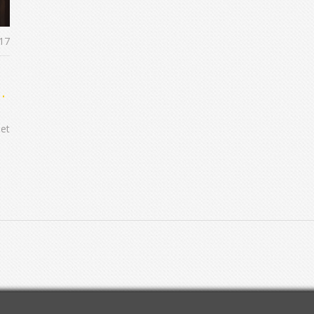
17
s
 et