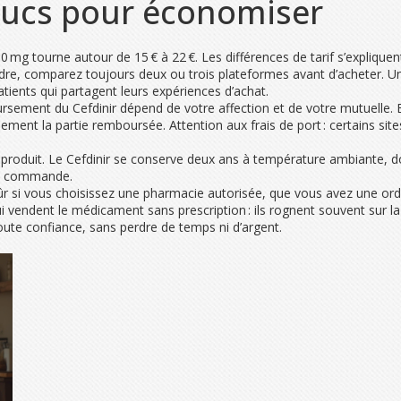
trucs pour économiser
0 mg tourne autour de 15 € à 22 €. Les différences de tarif s’expliquent 
re, comparez toujours deux ou trois plateformes avant d’acheter. Un 
tients qui partagent leurs expériences d’achat.
oursement du Cefdinir dépend de votre affection et de votre mutuelle.
nt la partie remboursée. Attention aux frais de port : certains sites o
 produit. Le Cefdinir se conserve deux ans à température ambiante, don
re commande.
sûr si vous choisissez une pharmacie autorisée, que vous avez une or
ui vendent le médicament sans prescription : ils rognent souvent sur l
te confiance, sans perdre de temps ni d’argent.