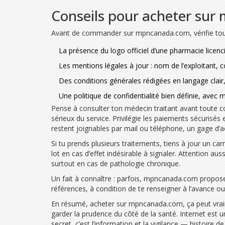
Conseils pour acheter sur
Avant de commander sur mpncanada.com, vérifie tou
La présence du logo officiel d’une pharmacie licen
Les mentions légales à jour : nom de l’exploitant
Des conditions générales rédigées en langage clair,
Une politique de confidentialité bien définie, ave
Pense à consulter ton médecin traitant avant toute co
sérieux du service. Privilégie les paiements sécurisé
restent joignables par mail ou téléphone, un gage d
Si tu prends plusieurs traitements, tiens à jour un c
lot en cas d’effet indésirable à signaler. Attention au
surtout en cas de pathologie chronique.
Un fait à connaître : parfois, mpncanada.com propos
références, à condition de te renseigner à l’avance o
En résumé, acheter sur mpncanada.com, ça peut vraiment
garder la prudence du côté de la santé. Internet est un
secret, c’est l’information et la vigilance — histoire de 