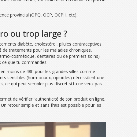
icence provincial (OPQ, OCP, OCPH, etc).
o ou trop large ?
itements diabète, cholestérol, pilules contraceptives
té de traitements pour les maladies chroniques,
 dermo-cosmétique, dentaires ou de premiers soins).
sais ce que tu commandes.
nde en moins de 48h pour les grandes villes comme
ents sensibles (hormonaux, opioïdes) nécessitent une
is, ce qui peut sembler plus discret si tu ne veux pas
rmet de vérifier l’authenticité de ton produit en ligne,
n retour simple et sans frais est possible pour les