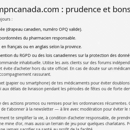
 mpncanada.com : prudence et bons
jours :
ciée (drapeau canadien, numéro OPQ valide).
, coordonnées du pharmacien responsable.
 en français ou en anglais selon la province.
c mention du RGPD ou des lois canadiennes sur la protection des donné
mmande inhabituelle. Utilise les avis clients sur des forums indépenda
s et évite d’acheter hors du site officiel. En cas de doute sur un méd
’accompagnement rassurant.
arnet (papier ou smartphone) de tes médicaments pour éviter doublons 
ssi aux délais de livraison pendant les périodes de fêtes ou de forte d
e des actions promos ou remises pour les ordonnances récurrentes. C
u de t’abonner à la newsletter — à lire avec modération pour éviter le
 te simplifier la vie, à condition d’acheter responsable, de prendre l
e mine d’or, mais aussi un terrain de jeu pour quelques charlatans. Pou
ne jamais sacrifier sa santé au profit de la facilité.