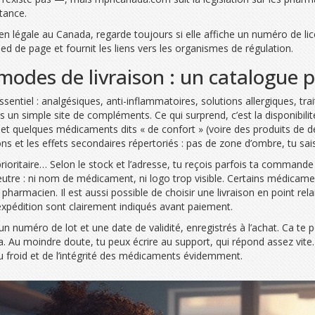
tance.
bien légale au Canada, regarde toujours si elle affiche un numéro de l
de page et fournit les liens vers les organismes de régulation.
des de livraison : un catalogue pr
entiel : analgésiques, anti-inflammatoires, solutions allergiques, tra
 un simple site de compléments. Ce qui surprend, c’est la disponibili
es, et quelques médicaments dits « de confort » (voire des produits de
tions et les effets secondaires répertoriés : pas de zone d’ombre, tu 
, prioritaire… Selon le stock et l’adresse, tu reçois parfois ta comma
utre : ni nom de médicament, ni logo trop visible. Certains médicam
pharmacien. Il est aussi possible de choisir une livraison en point rela
’expédition sont clairement indiqués avant paiement.
un numéro de lot et une date de validité, enregistrés à l’achat. Ca te pe
Au moindre doute, tu peux écrire au support, qui répond assez vite. U
 froid et de l’intégrité des médicaments évidemment.