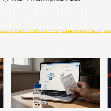
ada.com
acheter médicaments internet
sécurité achat médicament
livra