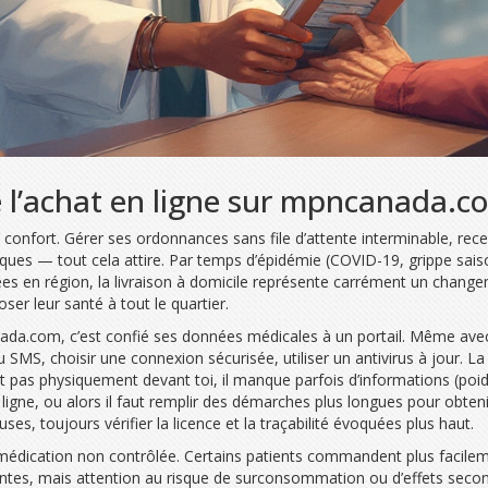
e l’achat en ligne sur mpncanada.c
 confort. Gérer ses ordonnances sans file d’attente interminable, rec
ques — tout cela attire. Par temps d’épidémie (COVID-19, grippe saison
lées en région, la livraison à domicile représente carrément un change
ser leur santé à tout le quartier.
anada.com, c’est confié ses données médicales à un portail. Même avec
 SMS, choisir une connexion sécurisée, utiliser un antivirus à jour. L
t pas physiquement devant toi, il manque parfois d’informations (poid
ne, ou alors il faut remplir des démarches plus longues pour obtenir 
es, toujours vérifier la licence et la traçabilité évoquées plus haut.
to-médication non contrôlée. Certains patients commandent plus facile
antes, mais attention au risque de surconsommation ou d’effets seco