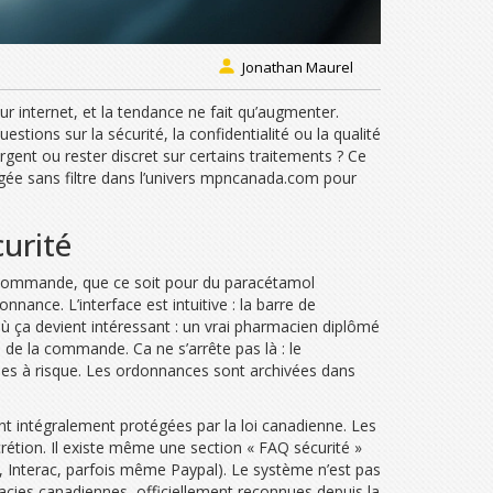
Jonathan Maurel
r internet, et la tendance ne fait qu’augmenter.
tions sur la sécurité, la confidentialité ou la qualité
gent ou rester discret sur certains traitements ? Ce
ngée sans filtre dans l’univers mpncanada.com pour
urité
er commande, que ce soit pour du paracétamol
ance. L’interface est intuitive : la barre de
 où ça devient intéressant : un vrai pharmacien diplômé
de la commande. Ca ne s’arrête pas là : le
rises à risque. Les ordonnances sont archivées dans
ant intégralement protégées par la loi canadienne. Les
rétion. Il existe même une section « FAQ sécurité »
s, Interac, parfois même Paypal). Le système n’est pas
acies canadiennes, officiellement reconnues depuis la