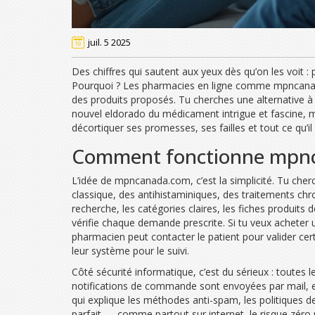
juil. 5 2025
Des chiffres qui sautent aux yeux dès qu’on les voit 
Pourquoi ? Les pharmacies en ligne comme mpncanada.com
des produits proposés. Tu cherches une alternative à 
nouvel eldorado du médicament intrigue et fascine, ma
décortiquer ses promesses, ses failles et tout ce qu’il
Comment fonctionne mpncan
L’idée de mpncanada.com, c’est la simplicité. Tu che
classique, des antihistaminiques, des traitements chr
recherche, les catégories claires, les fiches produits
vérifie chaque demande prescrite. Si tu veux acheter
pharmacien peut contacter le patient pour valider cert
leur système pour le suivi.
Côté sécurité informatique, c’est du sérieux : toutes
notifications de commande sont envoyées par mail, et 
qui explique les méthodes anti-spam, les politiques d
parfait — comme partout sur internet, le risque zéro