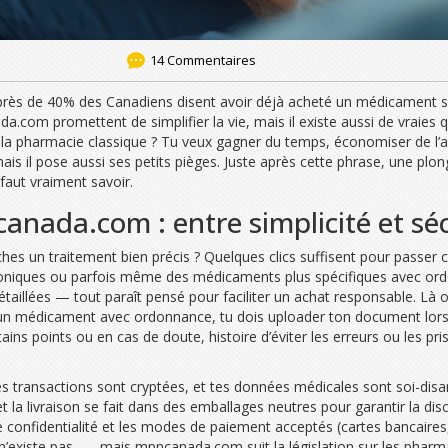
14 Commentaires
: près de 40% des Canadiens disent avoir déjà acheté un médicament su
 promettent de simplifier la vie, mais il existe aussi de vraies ques
la pharmacie classique ? Tu veux gagner du temps, économiser de l’ar
is il pose aussi ses petits pièges. Juste après cette phrase, une plo
 faut vraiment savoir.
ada.com : entre simplicité et séc
rches un traitement bien précis ? Quelques clics suffisent pour pass
oniques ou parfois même des médicaments plus spécifiques avec ordonn
 détaillées — tout paraît pensé pour faciliter un achat responsable. Là
 un médicament avec ordonnance, tu dois uploader ton document lors 
ains points ou en cas de doute, histoire d’éviter les erreurs ou les p
 les transactions sont cryptées, et tes données médicales sont soi-dis
la livraison se fait dans des emballages neutres pour garantir la disc
e confidentialité et les modes de paiement acceptés (cartes bancaire
 n’existe pas —, mais mpncanada.com suit la législation sur les pharm