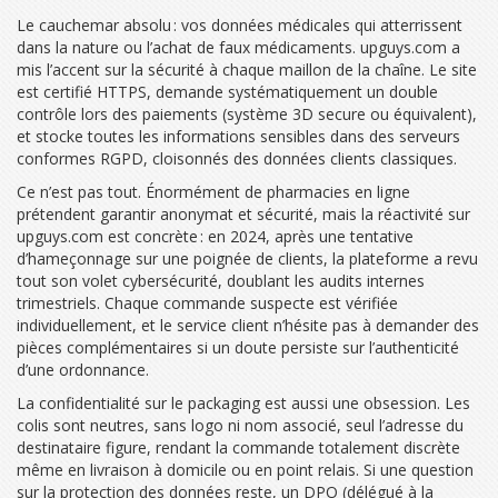
Le cauchemar absolu : vos données médicales qui atterrissent
dans la nature ou l’achat de faux médicaments. upguys.com a
mis l’accent sur la sécurité à chaque maillon de la chaîne. Le site
est certifié HTTPS, demande systématiquement un double
contrôle lors des paiements (système 3D secure ou équivalent),
et stocke toutes les informations sensibles dans des serveurs
conformes RGPD, cloisonnés des données clients classiques.
Ce n’est pas tout. Énormément de pharmacies en ligne
prétendent garantir anonymat et sécurité, mais la réactivité sur
upguys.com est concrète : en 2024, après une tentative
d’hameçonnage sur une poignée de clients, la plateforme a revu
tout son volet cybersécurité, doublant les audits internes
trimestriels. Chaque commande suspecte est vérifiée
individuellement, et le service client n’hésite pas à demander des
pièces complémentaires si un doute persiste sur l’authenticité
d’une ordonnance.
La confidentialité sur le packaging est aussi une obsession. Les
colis sont neutres, sans logo ni nom associé, seul l’adresse du
destinataire figure, rendant la commande totalement discrète
même en livraison à domicile ou en point relais. Si une question
sur la protection des données reste, un DPO (délégué à la