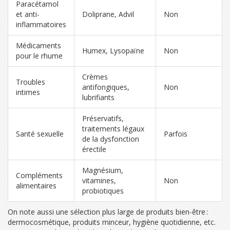
Paracétamol
et anti-
Doliprane, Advil
Non
inflammatoires
Médicaments
Humex, Lysopaïne
Non
pour le rhume
Crèmes
Troubles
antifongiques,
Non
intimes
lubrifiants
Préservatifs,
traitements légaux
Santé sexuelle
Parfois
de la dysfonction
érectile
Magnésium,
Compléments
vitamines,
Non
alimentaires
probiotiques
On note aussi une sélection plus large de produits bien-être :
dermocosmétique, produits minceur, hygiène quotidienne, etc.