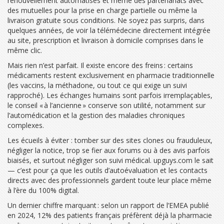
renouvellement automatisés et même des partenariats avec
des mutuelles pour la prise en charge partielle ou même la
livraison gratuite sous conditions. Ne soyez pas surpris, dans
quelques années, de voir la télémédecine directement intégrée
au site, prescription et livraison à domicile comprises dans le
même clic.
Mais rien n’est parfait. Il existe encore des freins : certains
médicaments restent exclusivement en pharmacie traditionnelle
(les vaccins, la méthadone, ou tout ce qui exige un suivi
rapproché). Les échanges humains sont parfois irremplaçables,
le conseil « à l’ancienne » conserve son utilité, notamment sur
l’automédication et la gestion des maladies chroniques
complexes.
Les écueils à éviter : tomber sur des sites clones ou frauduleux,
négliger la notice, trop se fier aux forums ou à des avis parfois
biaisés, et surtout négliger son suivi médical. upguys.com le sait
— c’est pour ça que les outils d’autoévaluation et les contacts
directs avec des professionnels gardent toute leur place même
à l’ère du 100% digital.
Un dernier chiffre marquant : selon un rapport de l’EMEA publié
en 2024, 12% des patients français préfèrent déjà la pharmacie