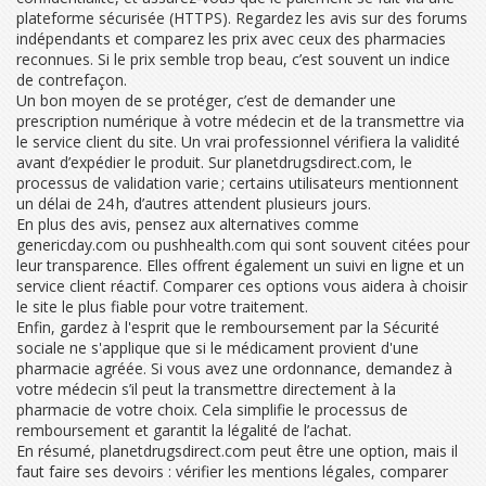
plateforme sécurisée (HTTPS). Regardez les avis sur des forums
indépendants et comparez les prix avec ceux des pharmacies
reconnues. Si le prix semble trop beau, c’est souvent un indice
de contrefaçon.
Un bon moyen de se protéger, c’est de demander une
prescription numérique à votre médecin et de la transmettre via
le service client du site. Un vrai professionnel vérifiera la validité
avant d’expédier le produit. Sur planetdrugsdirect.com, le
processus de validation varie ; certains utilisateurs mentionnent
un délai de 24 h, d’autres attendent plusieurs jours.
En plus des avis, pensez aux alternatives comme
genericday.com ou pushhealth.com qui sont souvent citées pour
leur transparence. Elles offrent également un suivi en ligne et un
service client réactif. Comparer ces options vous aidera à choisir
le site le plus fiable pour votre traitement.
Enfin, gardez à l'esprit que le remboursement par la Sécurité
sociale ne s'applique que si le médicament provient d'une
pharmacie agréée. Si vous avez une ordonnance, demandez à
votre médecin s’il peut la transmettre directement à la
pharmacie de votre choix. Cela simplifie le processus de
remboursement et garantit la légalité de l’achat.
En résumé, planetdrugsdirect.com peut être une option, mais il
faut faire ses devoirs : vérifier les mentions légales, comparer